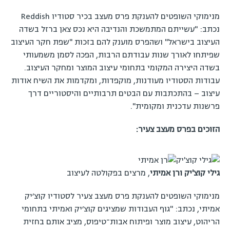
מנימוקי השופטים להענקת פרס מעצב בכיר סטודיו Reddish
נכתב: "עשייתם המתמשכת והנדיבה היא נכס צאן ברזל בשדה
העיצוב בישראל" ושהפרס מוענק להם בזכות "שפת חקר העיצוב
שפיתחו לאורך שנות עבודתם הרבות, הפכה לסמן משמעותי
בשדה היצירה המקומי בתחומי עיצוב המוצר ומחקר העיצוב.
עבודות הסטודיו מעודנות, מוקפדות, ומקדמות את השיח אודות
עיצוב – בהתכתבות עם הבטים תרבותיים והיסטוריים דרך
פרשנות עדכנית ומקומית".
הזוכים בפרס מעצב צעיר:
גילי קוצ'יק ורן אמיתי
, מרצים בפקולטה לעיצוב
מנימוקי השופטים להענקת פרס מעצב צעיר לסטודיו קוצ׳יק
אמיתי, נכתב: "גוף העבודות שמציגים קוצ׳יק ואמיתי בתחומי
הריהוט, עיצוב מוצר ופיתוח אבות־טיפוס, מציב אותם בחזית