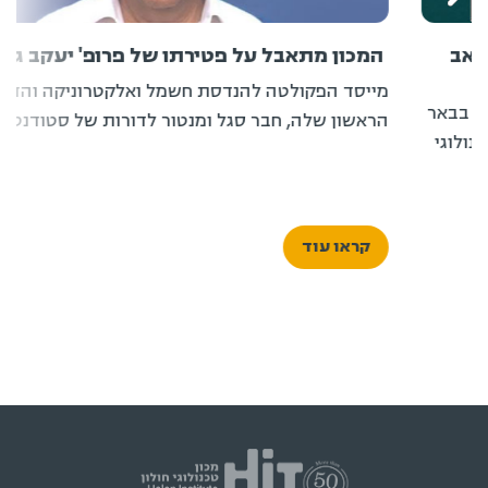
המכון מתאבל על פטירתו של פרופ' יעקב גוון ז"ל
מייסד הפקולטה להנדסת חשמל ואלקטרוניקה והדקן
באר
הראשון שלה, חבר סגל ומנטור לדורות של סטודנטים
ן טכנולוגי
קראו עוד