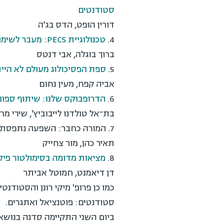
סטודנטים
דורין הופט, הדס בג'ה
4.
טכנולוגיית PECS: מעבר לשימוש בלוחות תקשורת אלקטרוניים בקרב האוכלוסייה האוטיסטית
ברוך בוגלה, אבי דנטס
5.
ספת הפסיכולוג מעולם לא היית
אביה קפח, מעין נחום
6.
הדרופבוקס שלנו: שיתוף ספו
בת־אל טולדנו לייבוביץ', שירי מר
7. המורה כחבר: השפעה נתפסת של חברות עם מורים בפייסבוק על תחושת קרבה והנעה ללמידה בקרב תלמידים
תאיר כהן, מור צחייק
8.
מציאות מדומה בסימולטור פיק
דן דיאמנט, חמוטל אביתר
כמו כן פרופ' מיקי רונן והסטו
סטודנטים: פוטנציאל ואתגרים.
ביום השני התקיימה סדנה בנושא