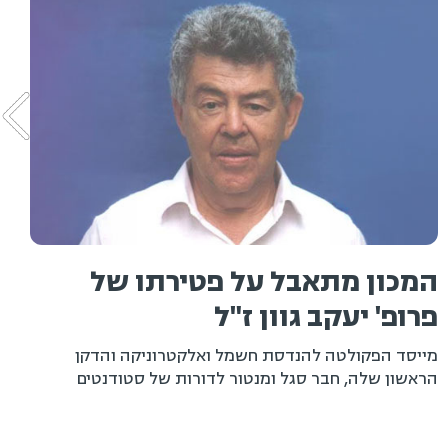
מכון מתאבל על פטירתו של
רופ' יעקב גוון ז"ל
ט
ייסד הפקולטה להנדסת חשמל ואלקטרוניקה והדקן
ראשון שלה, חבר סגל ומנטור לדורות של סטודנטים
המ