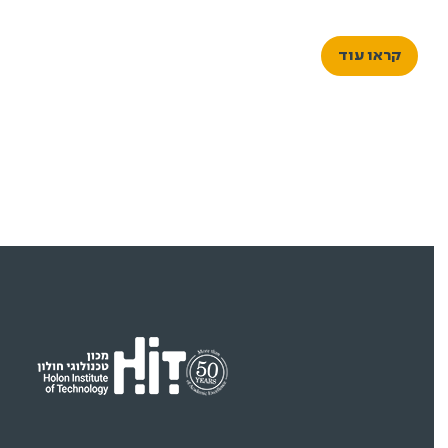
עיצוב תעשייתי ועיצוב תקשורת חזותית, לצד בוגרי ובוגרות
התואר השני בעיצוב לסביבה טכנולוגית, יציגו את פרויקטי
קראו עוד
הגמר שלהם – מבחר עבודות המצטרף לתמונה רחבה
המשקפת תקופה, דור ותפיסת עולם.