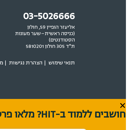
03-5026666
אליעזר הופיין 59, חולון
(כניסה ראשית–שער מעונות
הסטודנטים)
ת"ד 305 חולון 5810201
תנאי שימוש
הצהרת נגישות
מדי
חושבים ללמוד ב-HIT? מלאו פרטים ונחזור אליכם