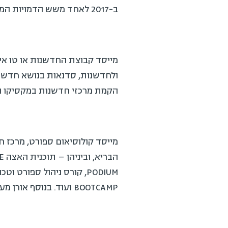
ב-2017 לאחד משש הדמויות המובילות בת''א בתחום.
מייסד קבוצת החדשנות או טו איי העו
ולחדשנות, סדנאות בנושא חדשנות א
הקמת מרכזי חדשנות במקסיקו ובמיאמ
מייסד קולוסיאום ספורט, מרכז חדש
BOOTCAMP ועוד. בנוסף אורן מעביר קורס בנושא ספורט טק לתלמידי תואר שני בקריה האקדמית אונו.