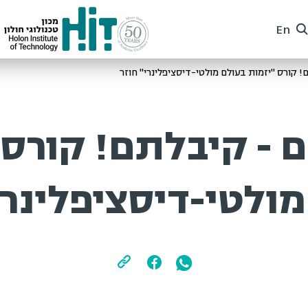
En
רס "יזמות בעולם מולטי-דיסציפלינרי" חוזר
- קיבלתם! קורס "
ולטי-דיסציפלינרי"