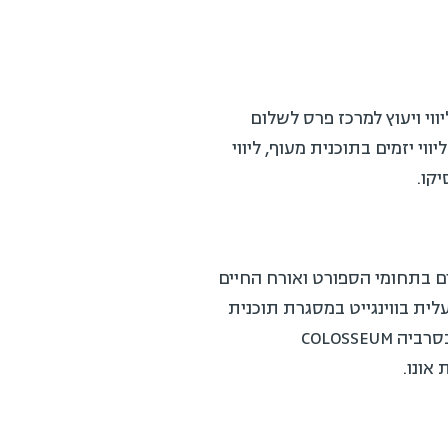
וי ויעוץ למרכז פרס לשלום
יזמים בתוכנית מעוף, ליווי
ו.
 בתחומי הספורט ואורח החיים
רס כלים דיגיטליים למאמני עלית בווינגייט במסגרת תוכנית
PODIUM, קורס ניהול ספורט וטכנולוגיה למנהלים בכירים – STM PROGRAM, תוכנית אקסלרציה בסרביה COLOSSEUM