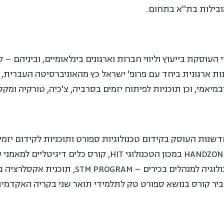
סקת בייעוץ וליווי חברות וארגונים בינלאומיים, וביניהם – ליו
רגונית ביחד עם פרופ' ישראל כץ מהאוניברסיטה העברית, ליווי 
י, וכן תוכניות לפיתוח יזמים בסרביה, צ'כיה, טורקיה ומקסיק
נות העוסק בקידום טכנולוגיות ספורט ותוכניות לקידום יזמים
הבריא, וביניהן – תוכנית האצה HANDZONE במכון הטכנולוגי HIT, קו