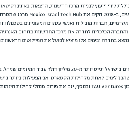
 ליווי וייעוץ לבניית מרכז חדשנות, הרצאות באוניברסיטאות,
לטכנולוגיות ישראליות של משקיעים, ב-2018
קדמיים, חברות מובילות ואנשי עסקים המעוניינים בטכנולוגיות
וניברסיטת ת''א, StarTAU שהפך לימים לאחת מקהילות הסטארט-אפ הפעילות ביותר
בינלאומית. ממייסדי קרן ההון סיכון TAU Ventures ובנוסף, יזם את פורום מנ