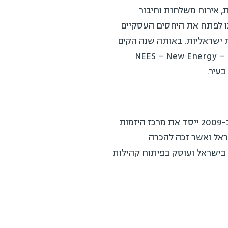
 אירוח משלחות וחיבור
 הקים את Mexico Israel Tech Hub מרכז שמטרתו לפתח את היחסים העסקיים
 ישראליות. באותה שנה הקים
בשיתוף פעולה עם עיריית חדרה והחברה הכלכלית לחדרה את מרכז החדשנות בתחום האנרגיה – NEES – New Energy
בשנים 2014-2017 ייצג את אינדיגוגו בישראל וגייס יותר מ-20 מיליון דולר עבור המיזמים שניהל. ב-2009 ייסד את מרכז היזמות
 בישראל ואשר זכה להכרה
הלי קהילות היזמות בישראל ועוסק בפיתוח קהילות