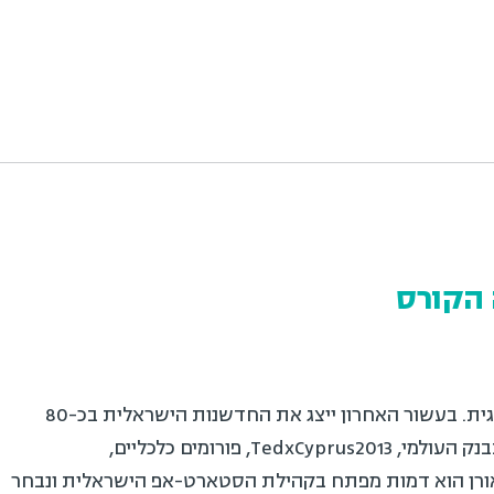
הקורס
יזם ויועץ בכיר לחדשנות אסטרטגית. בעשור האחרון ייצג את החדשנות הישראלית בכ-80
הרצאות מסביב לעולם. ביניהם, בבנק העולמי, TedxCyprus2013, פורומים כלכליים,
אורן הוא דמות מפתח בקהילת הסטארט-אפ הישראלית ונבחר