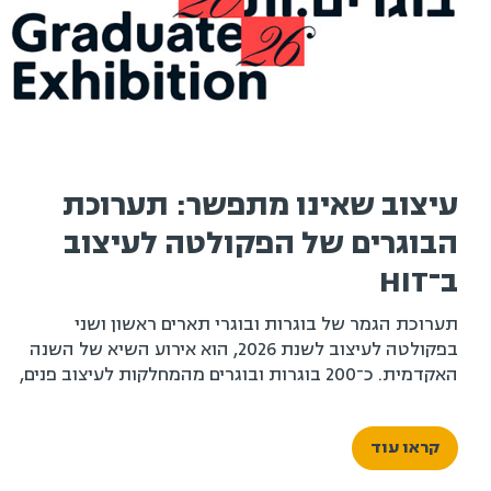
עיצוב שאינו מתפשר: תערוכת
הבוגרים של הפקולטה לעיצוב
ב־HIT
תערוכת הגמר של בוגרות ובוגרי תארים ראשון ושני
בפקולטה לעיצוב לשנת 2026, הוא אירוע השיא של השנה
האקדמית. כ־200 בוגרות ובוגרים מהמחלקות לעיצוב פנים,
עיצוב תעשייתי ועיצוב תקשורת חזותית, לצד בוגרי ובוגרות
התואר השני בעיצוב לסביבה טכנולוגית, יציגו את פרויקטי
קראו עוד
הגמר שלהם – מבחר עבודות המצטרף לתמונה רחבה
המשקפת תקופה, דור ותפיסת עולם.