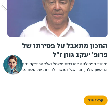
מכון מתאבל על פטירתו של
רופ' יעקב גוון ז"ל
ט
ייסד הפקולטה להנדסת חשמל ואלקטרוניקה והדקן
ראשון שלה, חבר סגל ומנטור לדורות של סטודנטים
המ
קראו עוד