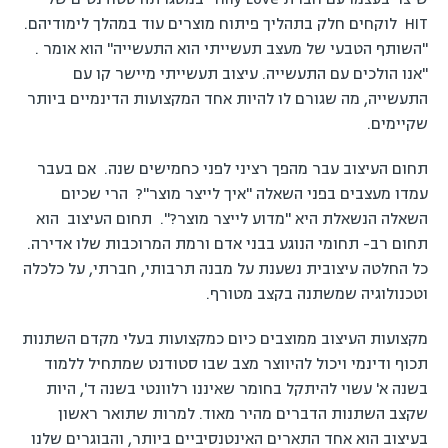
HIT לוקחים חלק בתהליך פיתוח מוצרים עוד במהלך לימודיהם.
"השותף הטבעי של מעצב תעשייתי הוא התעשייה" הוא אומר .
"אנו הולכים עם התעשייה. עיצוב תעשייתי מיישר קו עם
התעשייה, מה שגורם לו להיות אחד המקצועות הדינמיים ביותר
שקיימים.
תחום העיצוב עבר מהפך רציני לפני כחמישים שנה. אם בעבר
עמדו מעצבים בפני השאלה "איך לייצר מוצר"? הרי שכיום
השאלה הנשאלת היא "מדוע לייצר מוצר?". תחום העיצוב הוא
תחום רב- תחומי הנוגע בבני אדם ורמת המרוכבות שלו אדירה.
כל החלטה עיצובית נשענת על מבנה תרבותי, חברתי, על כלכלה
וטכנולוגיה שמשתנה בקצב מטורף.
מקצועות העיצוב ממוצבים כיום כמקצועות בעלי מקדם השתנות
תכוף ודינמי ויכול להיווצר מצב שבו סטודנט שמתחיל ללמוד
בשנה א' עשוי להיתקל בחומר שאיננו רלוונטי בשנה ד', היות
שקצב השתנות הדברים מהיר מאוד. למרות שתואר ראשון
בעיצוב הוא אחד התארים האינטנסיביים ביותר, והבוגרים שלנו