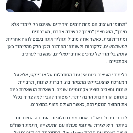
"תחומי העיצוב הם מהתחומים היחידים שאינם רק לימוד אלא
חינוך", הוא מציין "חינוך לחשיבה אחרת, מערכתית
ומתודולוגית. כאשר אתה מוביל תהליך אתה בעצם לוקח אחריות
למשתמשים, ללקוחות ולשותפי הפיתוח ולכן חלק מהלימוד כאן
עוסק בלימוד של ערכים אוניברסאליים, שמעבר לערכים
אסתטיים".
בלימודי העיצוב כיום אין עוד הסתכלות על אובייקט, אלא על
המערכת שהאובייקט מתפקד בה: חברות שונות, תרבויות
שונות ומצבים סוציו אקונומיים שונים. השאלות הנשאלות כיום
בתחום הן רחבות הרבה יותר. יש צורך להבין למה צריך בכלל
את המוצר הנוסף הזה, כאשר העולם מוצף במוצרים.
לדברי פרופ' ראב"ד אחת ממתודולוגיות העבודה החשובות
ביותר היא יצירת שיתופי פעולה עם התעשייה ,דוגמת השת"פ
שיצר בעצמו עם חברת Tiny Love במסגרתה סטודנטים של