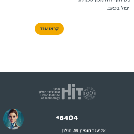
*6404
אליעזר הופיין 59, חולון
(כניסה ראשית–שער מעונות הסטודנטים)
ת"ד 305 חולון 5810201
תוכניות לתואר ראשון