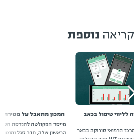
ליווי טיפול בכאב
המכון מתאבל על פטירתו של פרופ'
מייסד הפקולטה להנדסת חשמל ואלקט
הרפואי סורוקה בבאר
הראשון שלה, חבר סגל ומנטור לדורות
שבע, הוצגה טכנולוגיה שפותחה בשיתוף HIT מכון טכנולוגי
בכאב.
קראו עוד