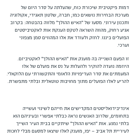
דמות פיקטיבית שיכורת כוח, שהעלתה על סדר היום של
מערכת הבחירות נושאים כמו; חברה, שלטון תאגידי, אקולוגיה
ותכנון עירוני. מסעו של "האיש ההולך" מלווה בהבטחה: בקרוב
אגיע רחוק, מהווה השראה לטקס הענקת אות לאקטיביסטים
הפועלים ביננו. לחזק ולעודד את אלו המהווים סמן מצפוני
וערכי.
זו הפעם השנייה בה מוענק אות "האיש ההולך" לאקטיביזם.
היוזמה נועדה להוקיר ולהעלות על נס את פועלם של אלו
המעמתים את סדר העדיפויות הלאומי והתקשורתי עם הלוקאלי.
להריע לאלו הפועלים מתוך מחויבות טוטאלית ובלתי מתפשרת.
אינדיבידואליסטים המקדישים את חייהם לשינוי ועשייה
בתחומים, שלרוב האנשים נראה כבלתי אפשרי ובעיניהם הוא
בלתי נמנע. אות "האיש ההולך" שיתקיים בבית העיר השייך
לעיריית תל אביב – יפו, מוענק לאלו שיצאו למסעם מבלי לחכות