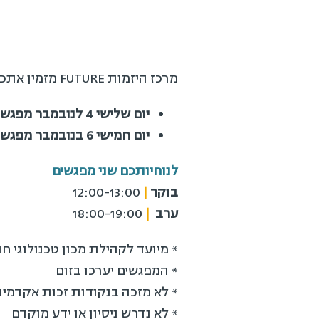
מרכז היזמות FUTURE מזמין אתכם לתכנית בת 2 מפגשים ב-ZOOM להעמקה בכלי Gen AI
יום שלישי 4 לנובמבר מפגש ראשון- שימושים מתקדמים ליצירה וחשיבה
יום חמישי 6 בנובמבר מפגש שני- בניית תוצרים וזיואליים ומקצועיים
לנוחיותכם שני מפגשים
בוקר
|
12:00-13:00
ערב
|
18:00-19:00
* מיועד לקהילת מכון טכנולוגי חו
* המפגשים יערכו בזום
* לא מזכה בנקודות זכות אקדמיו
* לא נדרש ניסיון או ידע מוקדם