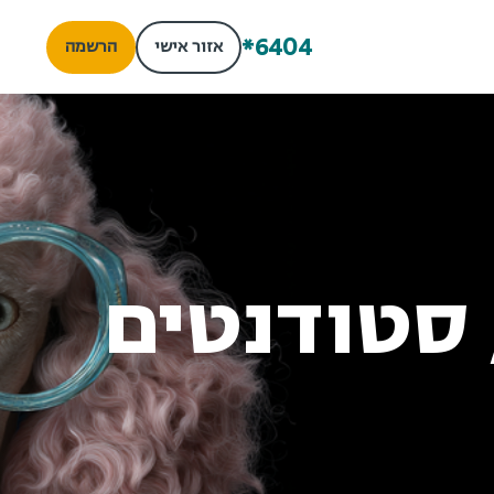
*6404
אזור אישי
הרשמה
Gen  - סגל, סטודנטים