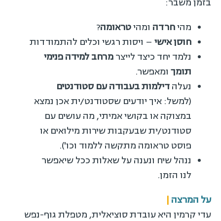
בזמן משבר:
מהי
חרדה
ומהי
טראומה
?
חוסן אישי
– ויסות רגשי וכלים להתמודדות
נלמד יחד כיצד לייצר
מרחב למידה פנימי
תומך
ומאפשר.
נעלה
דילמות בעבודה עם סטודנטים
(למשל: איך יודעים שסטודנט/ית אכן נמצא
במצוקה או בקושי אמיתי, מה עושים עם
סטודנט/ית שבעקבות שירות מילואים או
פוסט טראומה מתקשה ללמוד וכו').
ננהל שיח ונענה על שאלות ככל שיאפשר
לנו הזמן.
על המרצה
|
עדי קרמין היא עובדת סוציאלית, מטפלת גוף-נפש