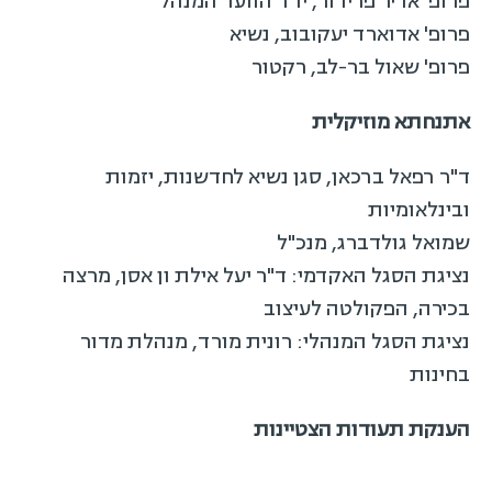
פרופ' אדיר פרידור, יו"ר הוועד המנהל
פרופ' אדוארד יעקובוב, נשיא
פרופ' שאול בר-לב, רקטור
אתנחתא מוזיקלית
ד"ר רפאל ברכאן, סגן נשיא לחדשנות, יזמות
ובינלאומיות
שמואל גולדברג, מנכ"ל
נציגת הסגל האקדמי: ד"ר יעל אילת ון אסן, מרצה
בכירה, הפקולטה לעיצוב
נציגת הסגל המנהלי: רונית מורד, מנהלת מדור
בחינות
הענקת תעודות הצטיינות