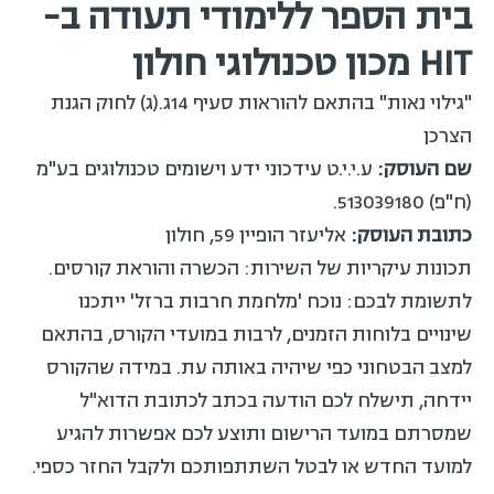
בית הספר ללימודי תעודה ב-
HIT מכון טכנולוגי חולון
"גילוי נאות" בהתאם להוראות סעיף 14ג.(ג) לחוק הגנת
הצרכן
שם העוסק:
ע.י.י.ט עידכוני ידע וישומים טכנולוגים בע"מ
(ח"פ) 513039180.
כתובת העוסק:
אליעזר הופיין 59, חולון
תכונות עיקריות של השירות: הכשרה והוראת קורסים.
לתשומת לבכם: נוכח 'מלחמת חרבות ברזל' ייתכנו
שינויים בלוחות הזמנים, לרבות במועדי הקורס, בהתאם
למצב הבטחוני כפי שיהיה באותה עת. במידה שהקורס
יידחה, תישלח לכם הודעה בכתב לכתובת הדוא"ל
שמסרתם במועד הרישום ותוצע לכם אפשרות להגיע
למועד החדש או לבטל השתתפותכם ולקבל החזר כספי.