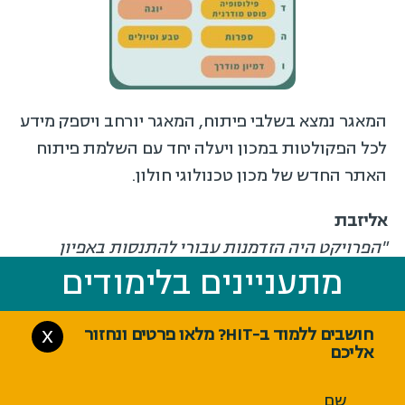
המאגר נמצא בשלבי פיתוח, המאגר יורחב ויספק מידע
לכל הפקולטות במכון ויעלה יחד עם השלמת פיתוח
האתר החדש של מכון טכנולוגי חולון.
אליזבת
"הפרויקט היה הזדמנות עבורי להתנסות באפיון
מתעניינים בלימודים
מתעניינים בלימודים
ועיצוב מאגר מידע תחת הנחייתה של אשת מקצוע
מנוסה שעובדת כיום בתעשייה, ובכך ליישם את הידע
שרכשתי בתואר בטכנולוגיות למידה עבור פרויקט
חושבים ללמוד ב-HIT? מלאו פרטים ונחזור
X
אליכם
חברתי בתוכנית הנבחרות".
שירה
שם